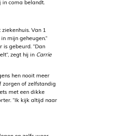
j in coma belandt.
 ziekenhuis. Van 1
 in mijn geheugen.”
r is gebeurd. “Dan
t”, zegt hij in
Carrie
lgens hen nooit meer
lf zorgen of zelfstandig
Iets met een dikke
ter. “Ik kijk altijd naar
n lopen en zelfs weer