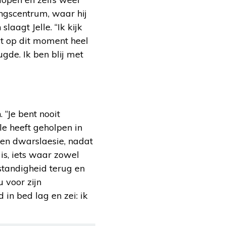
ingscentrum, waar hij
aagt Jelle. “Ik kijk
at op dit moment heel
gde. Ik ben blij met
. “Je bent nooit
le heeft geholpen in
 een dwarslaesie, nadat
 is, iets waar zowel
standigheid terug en
u voor zijn
 in bed lag en zei: ik