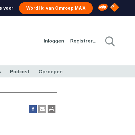
NPO Star
Omroep MAX
s voor
Word lid van Omroep MAX
Inloggen
Registreren
s
Podcast
Oproepen
CULTUUR
NATUUR & MILIEU
REIZEN & VERKEER