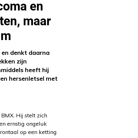
 coma en
ten, maar
rum
o en denkt daarna
ekken zijn
nmiddels heeft hij
ren hersenletsel met
BMX. Hij stelt zich
en ernstig ongeluk
frontaal op een ketting