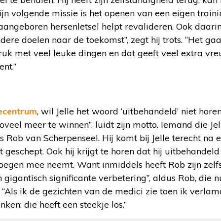
 Zijn volgende missie is het openen van een eigen train
angeboren hersenletsel helpt revalideren. Ook daarin sl
re doelen naar de toekomst”, zegt hij trots. “Het ga
ruk met veel leuke dingen en dat geeft veel extra vreu
nt.”
iecentrum
, wil Jelle het woord ‘uitbehandeld’ niet horen
oveel meer te winnen”, luidt zijn motto. Iemand die Jel
is Rob van Scherpenseel. Hij komt bij Jelle terecht na
 geschept. Ook hij krijgt te horen dat hij uitbehandeld
noegen mee neemt. Want inmiddels heeft Rob zijn zelf
en gigantisch significante verbetering”, aldus Rob, die n
“Als ik de gezichten van de medici zie toen ik verlamd
nken: die heeft een steekje los.”