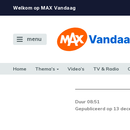
Welkom op MAX Vandaag
menu
Home
Thema’s
Video’s
TV & Radio
CONSUMENT
ETEN & DRINKEN
FAMILIE & RELATIE
GELD, W
TERUG NAAR TOEN
Duur 08:51
Er is een licentie-f
Gepubliceerd op 13 de
zich blijft voordoe
k