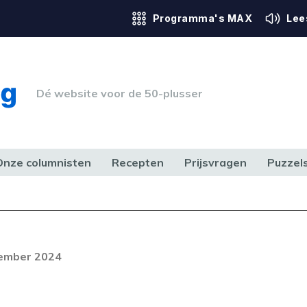
Programma's MAX
Lee
Dé website voor de 50-plusser
Onze columnisten
Recepten
Prijsvragen
Puzzel
ERK & RECHT
GEZONDHEID & SPORT
HUIS, TUIN & HOBBY
MEDIA & 
Foutcode 6001
out opgetreden. Als het probleem
cember 2024
n, neem dan contact op met onze
lantenservice.