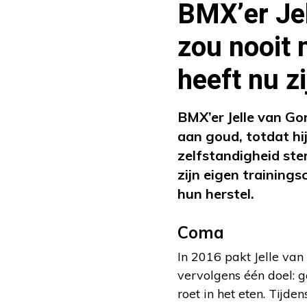
BMX’er Je
zou nooit 
heeft nu z
BMX’er Jelle van Go
aan goud, totdat hij
zelfstandigheid ster
zijn eigen training
hun herstel.
Coma
In 2016 pakt Jelle van
vervolgens één doel: g
roet in het eten. Tijde