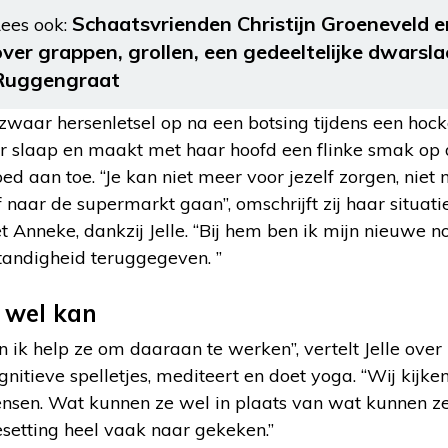
Schaatsvrienden Christijn Groeneveld e
ees ook:
over grappen, grollen, een gedeeltelijke dwarsla
Ruggengraat
waar hersenletsel op na een botsing tijdens een hockey
r slaap en maakt met haar hoofd een flinke smak op 
goed aan toe. “Je kan niet meer voor jezelf zorgen, niet
 naar de supermarkt gaan”, omschrijft zij haar situati
t Anneke, dankzij Jelle. “Bij hem ben ik mijn nieuwe 
fstandigheid teruggegeven. ”
 wel kan
en ik help ze om daaraan te werken”, vertelt Jelle over 
gnitieve spelletjes, mediteert en doet yoga. “Wij kijke
sen. Wat kunnen ze wel in plaats van wat kunnen ze
esetting heel vaak naar gekeken.”