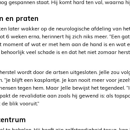
nog gespannen staat. Hij komt hard ten val, waarna hi
n en praten
en later wakker op de neurologische afdeling van het
ot 6 weken erna, herinnert hij zich niks meer. “Een gat
dat moment af wat er met hem aan de hand is en wat e
behoorlijk veel schade is en dat het niet zomaar herstel
herstel wordt door de artsen uitgesloten. Jelle zou vo
. “Je blijft een kasplantje. Je kan nooit meer voor jeze
ensen tegen hem. Maar Jelle bewijst het tegendeel. “
e pakt de revalidatie aan zoals hij gewend is: als topspor
de blik vooruit.”
scentrum
doel te behalen. Hij heeft zijn zelfstandigheid terug, ka