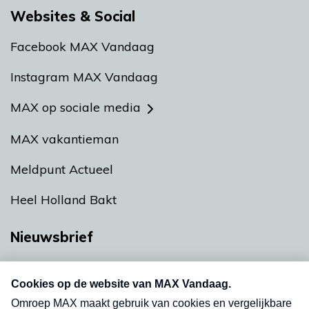
Websites & Social
Facebook MAX Vandaag
Instagram MAX Vandaag
MAX op sociale media
MAX vakantieman
Meldpunt Actueel
Heel Holland Bakt
Nieuwsbrief
Neem hier een gratis abonnement op onze
nieuwsbrief. Elke vrijdag- en dinsdagochtend in
uw mailbox.