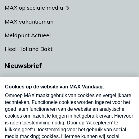
MAX op sociale media
MAX vakantieman
Meldpunt Actueel
Heel Holland Bakt
Nieuwsbrief
Neem hier een gratis abonnement op onze
nieuwsbrief. Elke vrijdag- en dinsdagochtend in
uw mailbox.
Verzend