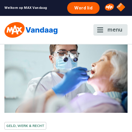
NPO S
Omroep 
Word lid
Welkom op MAX Vandaag
menu
GELD, WERK & RECHT