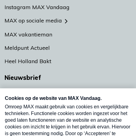
Instagram MAX Vandaag
MAX op sociale media
MAX vakantieman
Meldpunt Actueel
Heel Holland Bakt
Nieuwsbrief
Neem hier een gratis abonnement op onze
nieuwsbrief. Elke vrijdag- en dinsdagochtend in
uw mailbox.
Verzend