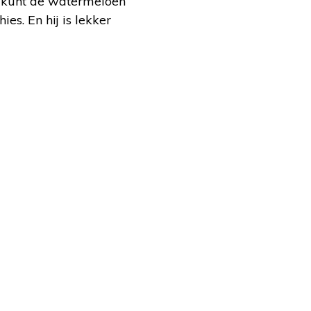
U kunt de watermeloen
es. En hij is lekker