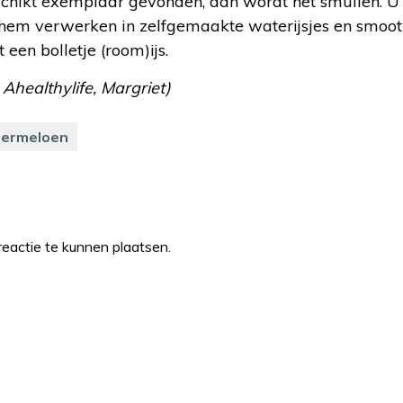
schikt exemplaar gevonden, dan wordt het smullen. 
, hem verwerken in zelfgemaakte waterijsjes en smoothi
een bolletje (room)ijs.
 Ahealthylife, Margriet)
ermeloen
eactie te kunnen plaatsen.