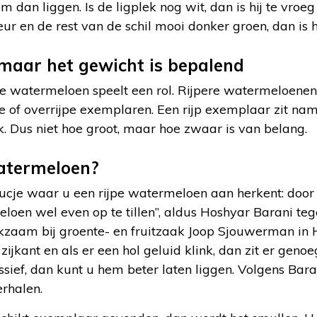
m dan liggen. Is de ligplek nog wit, dan is hij te vroe
ur en de rest van de schil mooi donker groen, dan is hij
 maar het gewicht is bepalend
e watermeloen speelt een rol. Rijpere watermeloenen 
e of overrijpe exemplaren. Een rijp exemplaar zit name
. Dus niet hoe groot, maar hoe zwaar is van belang.
watermeloen?
rucje waar u een rijpe watermeloen aan herkent: door 
eloen wel even op te tillen”, aldus Hoshyar Barani teg
zaam bij groente- en fruitzaak Joop Sjouwerman in H
 zijkant en als er een hol geluid klink, dan zit er geno
massief, dan kunt u hem beter laten liggen. Volgens Bar
erhalen.