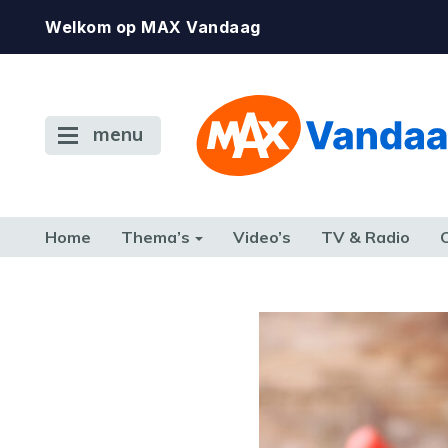
Welkom op MAX Vandaag
menu
Home
Thema’s
Video’s
TV & Radio
CONSUMENT
ETEN & DRINKEN
FAMILIE & RELATIE
GELD, W
TERUG NAAR TOEN