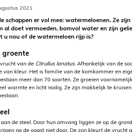
augustus 2021
de schappen er vol mee: watermeloenen. Ze zijn 
m al doet vermoeden, bomvol water en zijn gelie
t u nou of de watermeloen rijp is?
 groente
 vrucht van de
Citrullus lanatus.
Afhankelijk van de soo
nje van kleur. Het is familie van de komkommer en eigen
estaan meer dan 70 soorten. Ze groeien voornamelijk 
l warmte en licht nodig. Ze zijn makkelijk te kruise
bestaan.
eel
aan de steel. Door hun omvang liggen ze op de grond
e rijpen na de oogst niet door. De zon kleurt de vrucht 