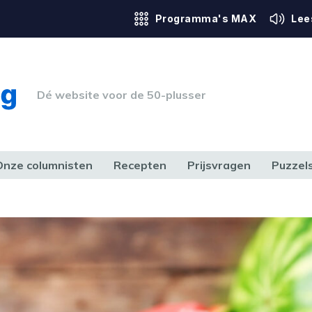
Programma's MAX
Lee
Dé website voor de 50-plusser
Onze columnisten
Recepten
Prijsvragen
Puzzel
ERK & RECHT
GEZONDHEID & SPORT
HUIS, TUIN & HOBBY
MEDIA & 