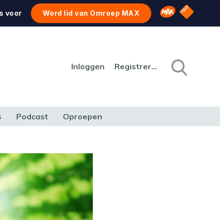
NPO Star
Omroep MAX
s voor
Word lid van Omroep MAX
Inloggen
Registreren
s
Podcast
Oproepen
CULTUUR
NATUUR & MILIEU
REIZEN & VERKEER