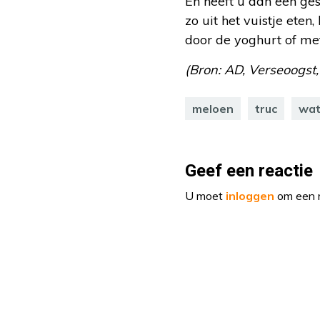
En heeft u dan een ge
zo uit het vuistje eten
door de yoghurt of met 
(Bron: AD, Verseoogst,
meloen
truc
wat
Geef een reactie
U moet
inloggen
om een r