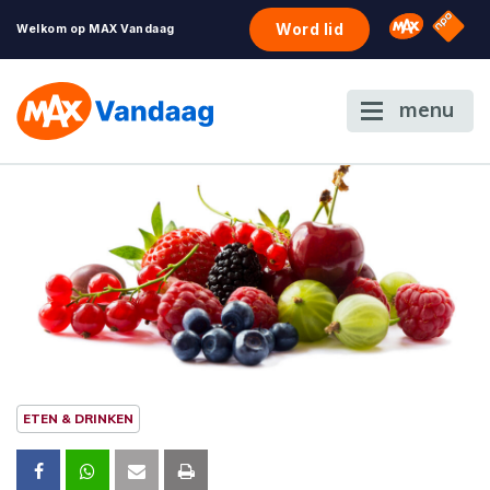
NPO S
Omroep 
Word lid
Welkom op MAX Vandaag
menu
ETEN & DRINKEN