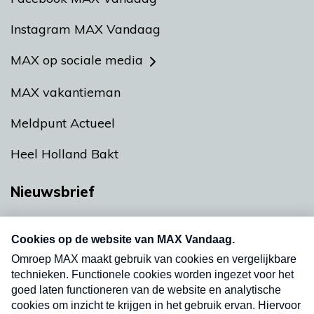
Instagram MAX Vandaag
MAX op sociale media
MAX vakantieman
Meldpunt Actueel
Heel Holland Bakt
Nieuwsbrief
Neem hier een gratis abonnement op onze
nieuwsbrief. Elke vrijdag- en dinsdagochtend in
uw mailbox.
Verzend