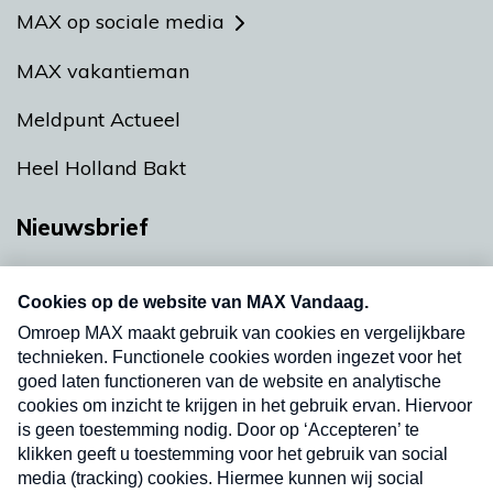
MAX op sociale media
MAX vakantieman
Meldpunt Actueel
Heel Holland Bakt
Nieuwsbrief
Neem hier een gratis abonnement op onze
nieuwsbrief. Elke vrijdag- en dinsdagochtend in
uw mailbox.
Verzend