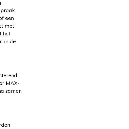
g
nspraak
of een
ct met
t het
n in de
isterend
voor MAX-
rna samen
rden