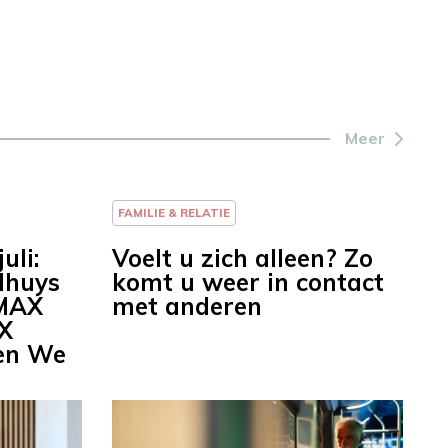
Meer
FAMILIE & RELATIE
uli:
Voelt u zich alleen? Zo
lhuys
komt u weer in contact
 MAX
met anderen
X
 en We