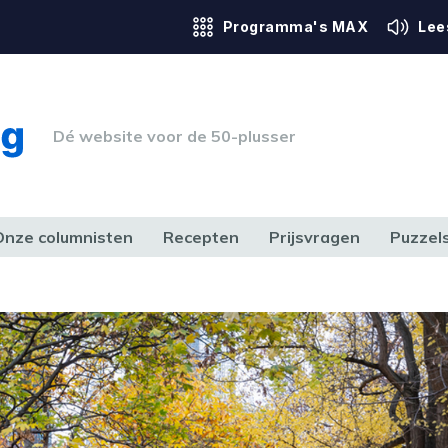
Programma's MAX
Lee
Dé website voor de 50-plusser
Onze columnisten
Recepten
Prijsvragen
Puzzel
ERK & RECHT
GEZONDHEID & SPORT
HUIS, TUIN & HOBBY
MEDIA & 