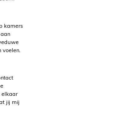
op kamers
 aan
, weduwe
 voelen.
ontact
le
 elkaar
 jij mij