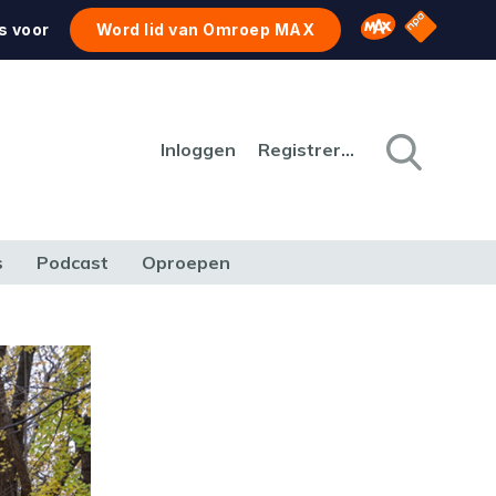
NPO Star
Omroep MAX
s voor
Word lid van Omroep MAX
Inloggen
Registreren
s
Podcast
Oproepen
CULTUUR
NATUUR & MILIEU
REIZEN & VERKEER