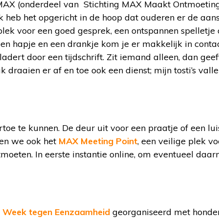
é MAX (onderdeel van Stichting MAX Maakt Ontmoetin
Ik heb het opgericht in de hoop dat ouderen er de aa
 plek voor een goed gesprek, een ontspannen spelletje 
 een hapje en een drankje kom je er makkelijk in conta
ladert door een tijdschrift. Zit iemand alleen, dan geef
 draaien er af en toe ook een dienst; mijn tosti’s valle
toe te kunnen. De deur uit voor een praatje of een lu
ben we ook het
MAX Meeting Point
, een veilige plek 
moeten. In eerste instantie online, om eventueel daa
e
Week tegen Eenzaamheid
georganiseerd met honde