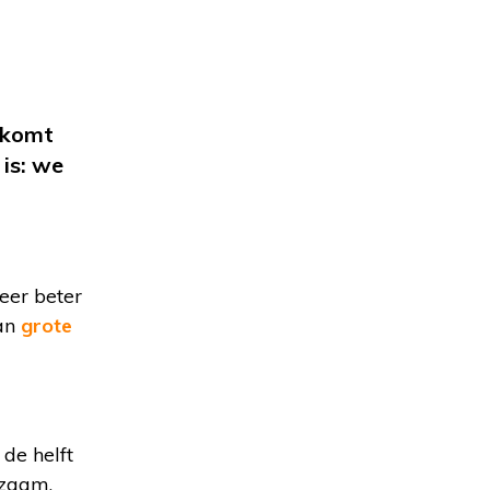
erkomt
is: we
eer beter
kan
grote
 de helft
nzaam.