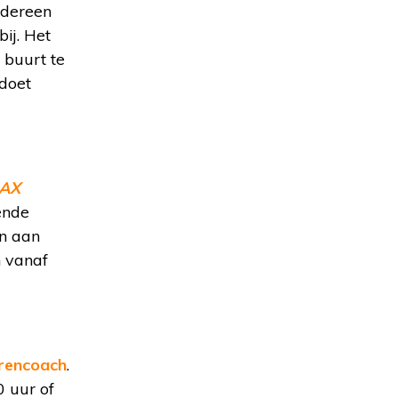
edereen
ij. Het
 buurt te
doet
AX
ende
en aan
n vanaf
rencoach
.
0 uur of