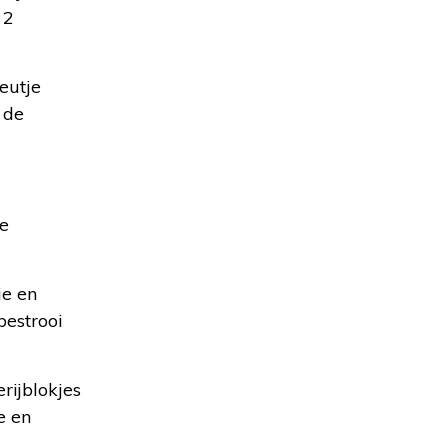
 2
eutje
 de
de
ie en
bestrooi
rijblokjes
e en