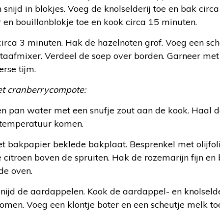
 snijd in blokjes. Voeg de knolselderij toe en bak circa
 en bouillonblokje toe en kook circa 15 minuten.
circa 3 minuten. Hak de hazelnoten grof. Voeg een sch
taafmixer. Verdeel de soep over borden. Garneer met
rse tijm.
et cranberrycompote:
n pan water met een snufje zout aan de kook. Haal 
rtemperatuur komen.
t bakpapier beklede bakplaat. Besprenkel met olijfol
 citroen boven de spruiten. Hak de rozemarijn fijn en 
 de oven.
en snijd de aardappelen. Kook de aardappel- en knolselde
stomen. Voeg een klontje boter en een scheutje melk to