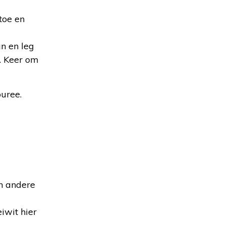
toe en
an en leg
. Keer om
puree.
en andere
iwit hier