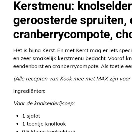
Kerstmenu: knolselder
geroosterde spruiten,
cranberrycompote, c
Het is bijna Kerst. En met Kerst mag er iets spe
en zeer smakelijk kerstmenu bedacht. Vooraf kno
eendenborst en cranberrycompote. Als toetje ee
(Alle recepten van Kook mee met MAX zijn voor
Ingrediënten:
Voor de knolselderijsoep:
1 sjalot
1 teentje knoflook
0,5 kleine knolselderij