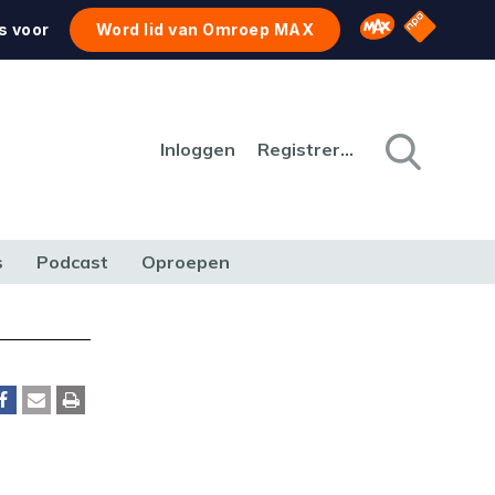
NPO Star
Omroep MAX
s voor
Word lid van Omroep MAX
Inloggen
Registreren
s
Podcast
Oproepen
CULTUUR
NATUUR & MILIEU
REIZEN & VERKEER