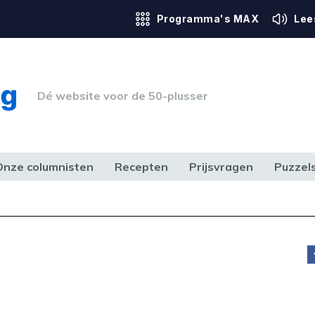
Programma's MAX
Lee
Dé website voor de 50-plusser
Onze columnisten
Recepten
Prijsvragen
Puzzel
ERK & RECHT
GEZONDHEID & SPORT
HUIS, TUIN & HOBBY
MEDIA & 
t
doen,
ce.