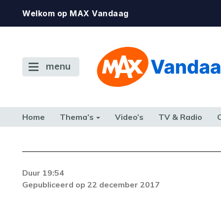
Welkom op MAX Vandaag
menu
Home
Thema’s
Video’s
TV & Radio
CONSUMENT
ETEN & DRINKEN
FAMILIE & RELATIE
GELD, W
TERUG NAAR TOEN
Foutcode 403
Duur 19:54
De gewenste stream is op dit moment nie
Gepubliceerd op 22 december 2017
beschikbaar. Als het probleem zich blijft voor
neem dan contact op met onze klantenservi