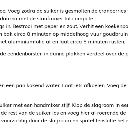
oe. Voeg zodra de suiker is gesmolten de cranberries 
s daarna met de staafmixer tot compote.
gs in. Bestrooi met peper en zout. Verhit een koekenp
en bak circa 8 minuten op middelhoog vuur goudbruin
t aluminiumfolie af en laat circa 5 minuten rusten.
d de eendenborsten in dunne plakken verdeel over de 
n een pan kokend water. Laat iets afkoelen. Voeg de
 suiker met een handmixer stijf. Klop de slagroom in e
de rest van de suiker los en voeg hier al roerende de
voorzichtig door de slagroom en spatel tenslotte het e