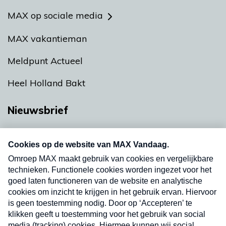
MAX op sociale media
MAX vakantieman
Meldpunt Actueel
Heel Holland Bakt
Nieuwsbrief
Neem hier een gratis abonnement op onze
nieuwsbrief. Elke vrijdag- en dinsdagochtend in
uw mailbox.
Verzend