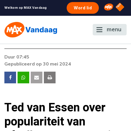
NPO S
Omroep 
Word lid
Welkom op MAX Vandaag
menu
Foutcode 6001
Duur 07:45
Er is een licentie-fout opgetreden. Als het
Gepubliceerd op 30 mei 2024
probleem zich blijft voordoen, neem dan
contact op met onze klantenservice.
Ted van Essen over
populariteit van