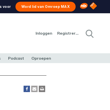
NPO Star
Omroep MAX
s voor
Word lid van Omroep MAX
Inloggen
Registreren
s
Podcast
Oproepen
CULTUUR
NATUUR & MILIEU
REIZEN & VERKEER