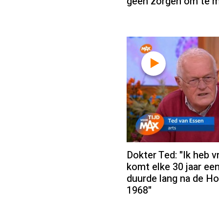
geen zorgen om te 
Dokter Ted: "Ik heb v
komt elke 30 jaar ee
duurde lang na de H
1968"