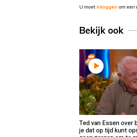
U moet
inloggen
om een r
Bekijk ook
Ted van Essen over b
je dat op tijd kunt op