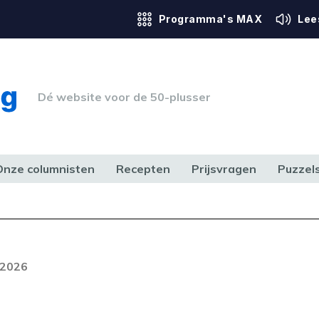
Programma's MAX
Lee
Dé website voor de 50-plusser
Onze columnisten
Recepten
Prijsvragen
Puzzel
ERK & RECHT
GEZONDHEID & SPORT
HUIS, TUIN & HOBBY
MEDIA & 
Foutcode 6001
out opgetreden. Als het probleem
 2026
n, neem dan contact op met onze
lantenservice.