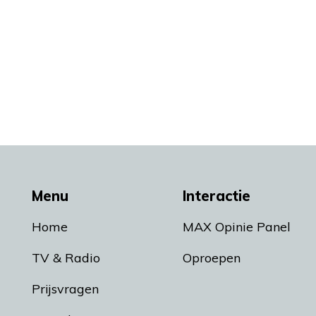
Menu
Interactie
Home
MAX Opinie Panel
TV & Radio
Oproepen
Prijsvragen