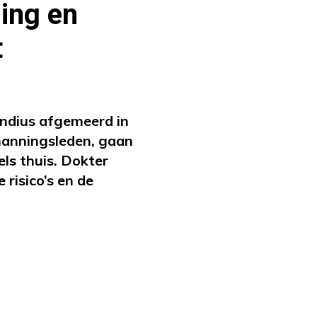
ding en
t
ondius afgemeerd in
manningsleden, gaan
els thuis. Dokter
 risico’s en de