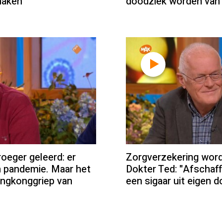
maken”
doodziek worden van
roeger geleerd: er
Zorgverzekering word
n pandemie. Maar het
Dokter Ted: "Afschaff
ongkonggriep van
een sigaar uit eigen 