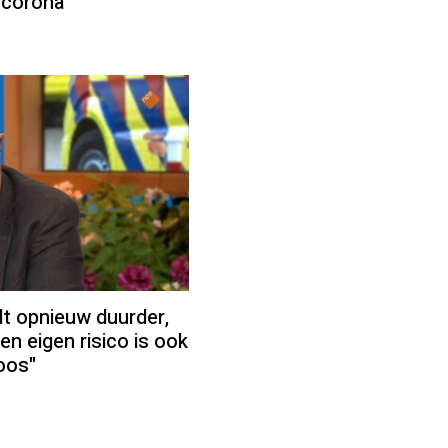
 corona”
t opnieuw duurder,
en eigen risico is ook
doos"