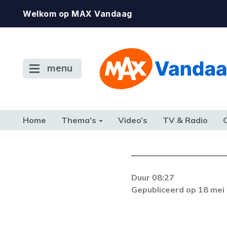
Welkom op MAX Vandaag
menu
Home
Thema’s
Video’s
TV & Radio
CONSUMENT
ETEN & DRINKEN
FAMILIE & RELATIE
GELD, W
TERUG NAAR TOEN
Duur 08:27
Er is een licentie-f
Gepubliceerd op 18 mei
zich blijft voordoe
k