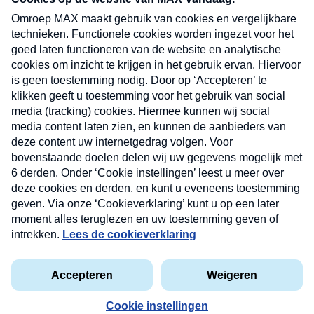
uw mailbox.
Verzend
Nieuwsbrief
Neem hier een gratis abonnement op onze
nieuwsbrief. Elke vrijdag- en dinsdagochtend in uw
mailbox.
Contact
Algemene voorwaarden
Privacyverklaring
Cookieverklaring
Kwetsbaarheid melden
privacyverklaring
Copyright © 2026 MAX Vandaag -
Omroep MAX