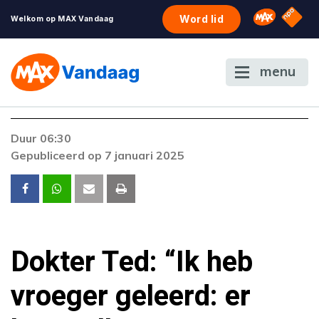
NPO S
Omroep 
Word lid
Welkom op MAX Vandaag
menu
Foutcode 6001
Duur 06:30
Er is een licentie-fout opgetreden. Als het
Gepubliceerd op 7 januari 2025
probleem zich blijft voordoen, neem dan
contact op met onze klantenservice.
Dokter Ted: “Ik heb
vroeger geleerd: er