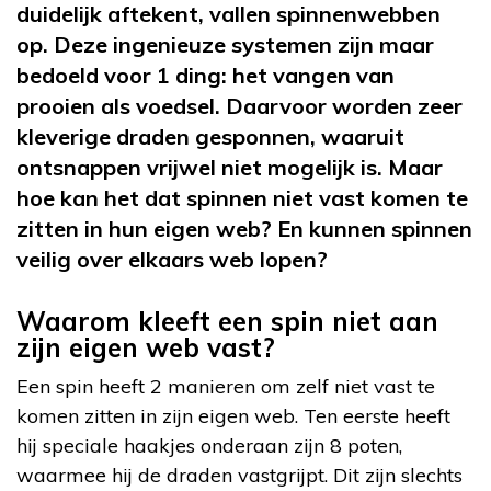
duidelijk aftekent, vallen spinnenwebben
op. Deze ingenieuze systemen zijn maar
bedoeld voor 1 ding: het vangen van
prooien als voedsel. Daarvoor worden zeer
kleverige draden gesponnen, waaruit
ontsnappen vrijwel niet mogelijk is. Maar
hoe kan het dat spinnen niet vast komen te
zitten in hun eigen web? En kunnen spinnen
veilig over elkaars web lopen?
Waarom kleeft een spin niet aan
zijn eigen web vast?
Een spin heeft 2 manieren om zelf niet vast te
komen zitten in zijn eigen web. Ten eerste heeft
hij speciale haakjes onderaan zijn 8 poten,
waarmee hij de draden vastgrijpt. Dit zijn slechts