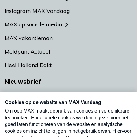
Instagram MAX Vandaag
MAX op sociale media
MAX vakantieman
Meldpunt Actueel
Heel Holland Bakt
Nieuwsbrief
Neem hier een gratis abonnement op onze
nieuwsbrief. Elke vrijdag- en dinsdagochtend in
uw mailbox.
Verzend