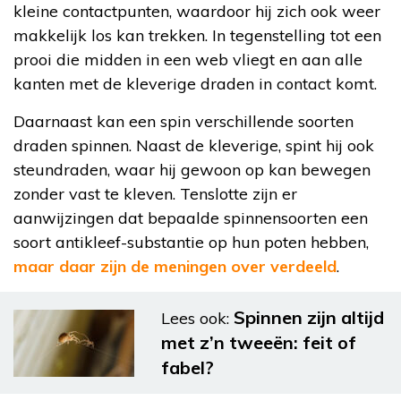
kleine contactpunten, waardoor hij zich ook weer
makkelijk los kan trekken. In tegenstelling tot een
prooi die midden in een web vliegt en aan alle
kanten met de kleverige draden in contact komt.
Daarnaast kan een spin verschillende soorten
draden spinnen. Naast de kleverige, spint hij ook
steundraden, waar hij gewoon op kan bewegen
zonder vast te kleven. Tenslotte zijn er
aanwijzingen dat bepaalde spinnensoorten een
soort antikleef-substantie op hun poten hebben,
maar daar zijn de meningen over verdeeld
.
Spinnen zijn altijd
Lees ook:
met z’n tweeën: feit of
fabel?