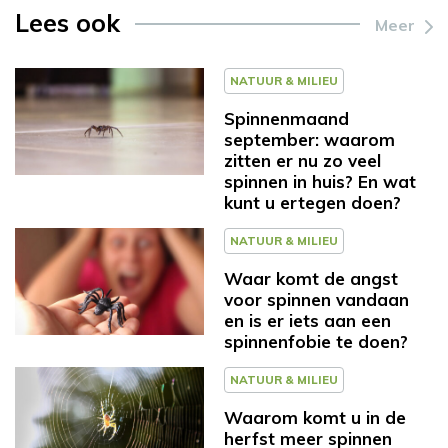
Lees ook
Meer
NATUUR & MILIEU
Spinnenmaand
september: waarom
zitten er nu zo veel
spinnen in huis? En wat
kunt u ertegen doen?
NATUUR & MILIEU
Waar komt de angst
voor spinnen vandaan
en is er iets aan een
spinnenfobie te doen?
NATUUR & MILIEU
Waarom komt u in de
herfst meer spinnen