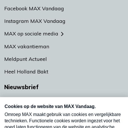
Facebook MAX Vandaag
Instagram MAX Vandaag
MAX op sociale media
MAX vakantieman
Meldpunt Actueel
Heel Holland Bakt
Nieuwsbrief
Neem hier een gratis abonnement op onze
nieuwsbrief. Elke vrijdag- en dinsdagochtend in
uw mailbox.
Verzend