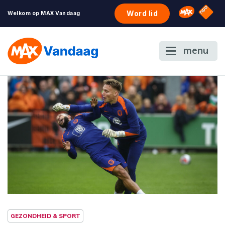
NPO S
Omroep 
Word lid
Welkom op MAX Vandaag
menu
GEZONDHEID & SPORT