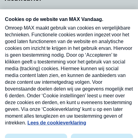
Neem hier een gratis abonnement op onze
nieuwsbrief. Elke vrijdag- en dinsdagochtend in
uw mailbox.
Verzend
Nieuwsbrief
Neem hier een gratis abonnement op onze
nieuwsbrief. Elke vrijdag- en dinsdagochtend in uw
mailbox.
Contact
Algemene voorwaarden
Privacyverklaring
Cookieverklaring