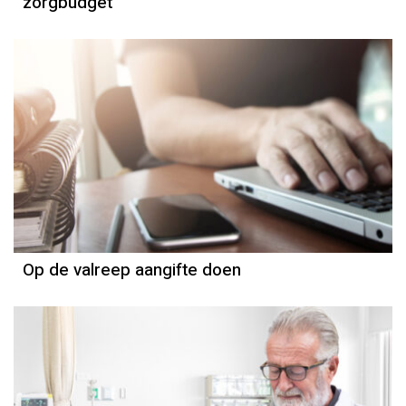
zorgbudget
Op de valreep aangifte doen