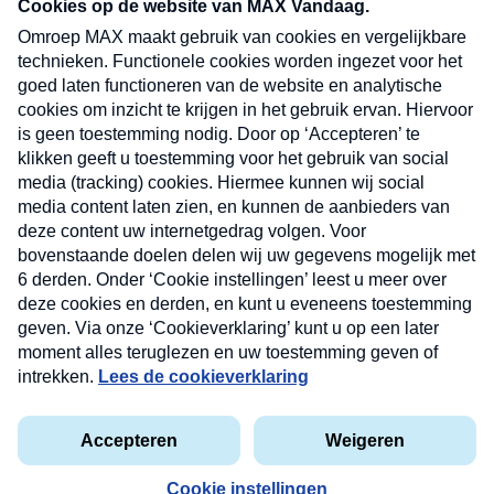
nieuwsbrief. Elke vrijdag- en dinsdagochtend in
uw mailbox.
Verzend
Nieuwsbrief
Neem hier een gratis abonnement op onze
nieuwsbrief. Elke vrijdag- en dinsdagochtend in uw
mailbox.
Contact
Algemene voorwaarden
Privacyverklaring
Cookieverklaring
Kwetsbaarheid melden
privacyverklaring
Copyright © 2026 MAX Vandaag -
Omroep MAX