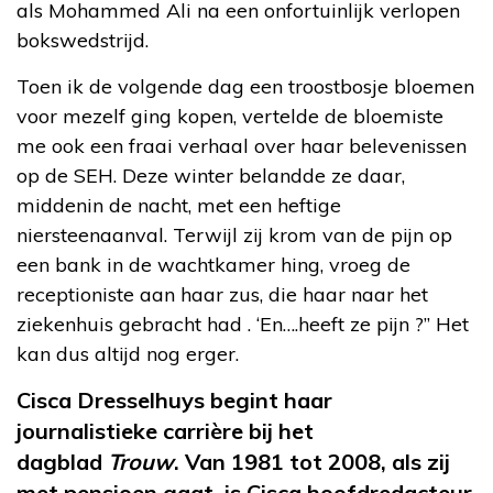
als Mohammed Ali na een onfortuinlijk verlopen
bokswedstrijd.
Toen ik de volgende dag een troostbosje bloemen
voor mezelf ging kopen, vertelde de bloemiste
me ook een fraai verhaal over haar belevenissen
op de SEH. Deze winter belandde ze daar,
middenin de nacht, met een heftige
niersteenaanval. Terwijl zij krom van de pijn op
een bank in de wachtkamer hing, vroeg de
receptioniste aan haar zus, die haar naar het
ziekenhuis gebracht had . ‘En….heeft ze pijn ?” Het
kan dus altijd nog erger.
Cisca
Dresselhuys
begint haar
journalistieke carrière bij het
dagblad
Trouw
. Van 1981 tot 2008, als zij
met pensioen gaat, is Cisca hoofdredacteur