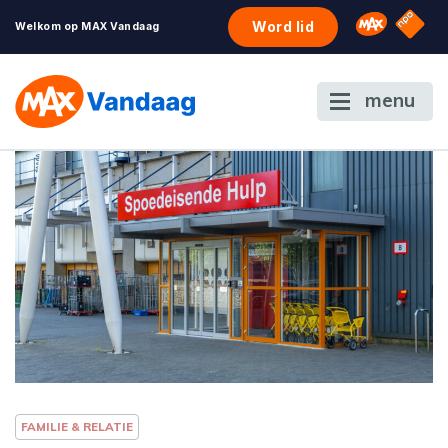
NPO S
Omroep 
Word lid
Welkom op MAX Vandaag
menu
FAMILIE & RELATIE