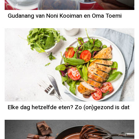
Gudanang van Noni Kooiman en Oma Toemi
Elke dag hetzelfde eten? Zo (on)gezond is dat