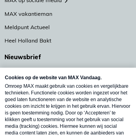
MAX op sociale media
MAX vakantieman
Meldpunt Actueel
Heel Holland Bakt
Nieuwsbrief
Neem hier een gratis abonnement op onze
nieuwsbrief. Elke vrijdag- en dinsdagochtend in
uw mailbox.
Verzend