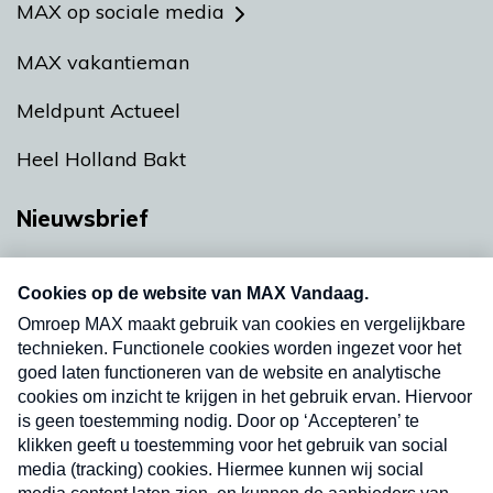
MAX op sociale media
MAX vakantieman
Meldpunt Actueel
Heel Holland Bakt
Nieuwsbrief
Neem hier een gratis abonnement op onze
nieuwsbrief. Elke vrijdag- en dinsdagochtend in
uw mailbox.
Verzend