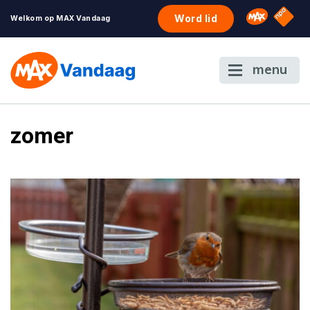
NPO S
Omroep 
Word lid
Welkom op MAX Vandaag
menu
zomer