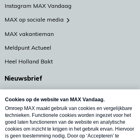
Instagram MAX Vandaag
MAX op sociale media
MAX vakantieman
Meldpunt Actueel
Heel Holland Bakt
Nieuwsbrief
Neem hier een gratis abonnement op onze
nieuwsbrief. Elke vrijdag- en dinsdagochtend in
uw mailbox.
Verzend