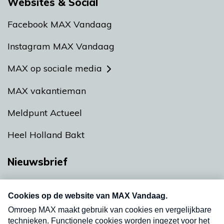
Websites & Social
Facebook MAX Vandaag
Instagram MAX Vandaag
MAX op sociale media
MAX vakantieman
Meldpunt Actueel
Heel Holland Bakt
Nieuwsbrief
Neem hier een gratis abonnement op onze
nieuwsbrief. Elke vrijdag- en dinsdagochtend in
uw mailbox.