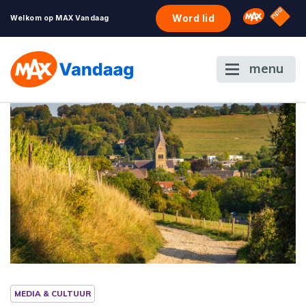
NPO S
Omroep 
Word lid
Welkom op MAX Vandaag
menu
MEDIA & CULTUUR