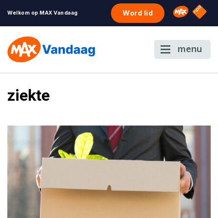
NPO S
Omroep 
Word lid
Welkom op MAX Vandaag
menu
ziekte