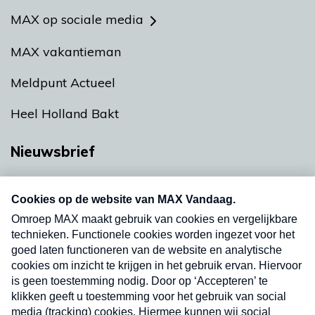
MAX op sociale media
MAX vakantieman
Meldpunt Actueel
Heel Holland Bakt
Nieuwsbrief
Neem hier een gratis abonnement op onze
nieuwsbrief. Elke vrijdag- en dinsdagochtend in
uw mailbox.
Verzend