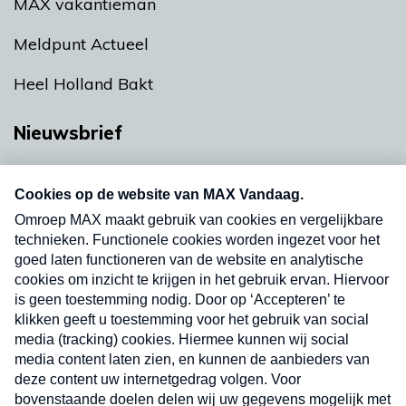
MAX vakantieman
Meldpunt Actueel
Heel Holland Bakt
Nieuwsbrief
Neem hier een gratis abonnement op onze
nieuwsbrief. Elke vrijdag- en dinsdagochtend in
uw mailbox.
Verzend