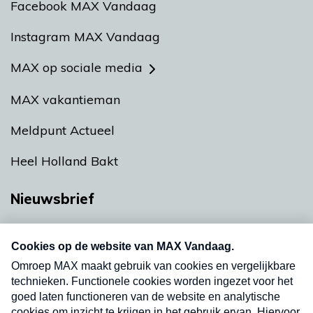
Facebook MAX Vandaag
Instagram MAX Vandaag
MAX op sociale media
MAX vakantieman
Meldpunt Actueel
Heel Holland Bakt
Nieuwsbrief
Neem hier een gratis abonnement op onze
nieuwsbrief. Elke vrijdag- en dinsdagochtend in
uw mailbox.
Verzend