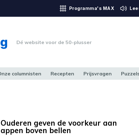
Programma's MAX
Lee
Dé website voor de 50-plusser
Onze columnisten
Recepten
Prijsvragen
Puzzel
ERK & RECHT
GEZONDHEID & SPORT
HUIS, TUIN & HOBBY
MEDIA & 
Ouderen geven de voorkeur aan
appen boven bellen