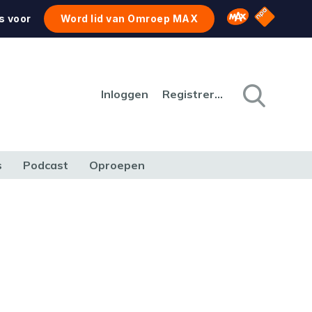
NPO Star
Omroep MAX
s voor
Word lid van Omroep MAX
Inloggen
Registreren
s
Podcast
Oproepen
CULTUUR
NATUUR & MILIEU
REIZEN & VERKEER