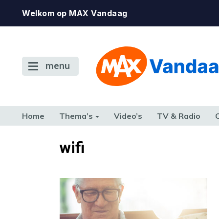
Welkom op MAX Vandaag
menu
Home
Thema’s
Video’s
TV & Radio
CONSUMENT
ETEN & DRINKEN
FAMILIE & RELATIE
GELD, W
wifi
TERUG NAAR TOEN