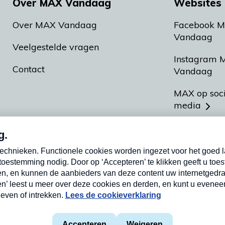
Over MAX Vandaag
Websites 
Over MAX Vandaag
Facebook 
Vandaag
Veelgestelde vragen
Instagram 
Contact
Vandaag
MAX op soc
media
MAX vakan
Meldpunt A
Heel Hollan