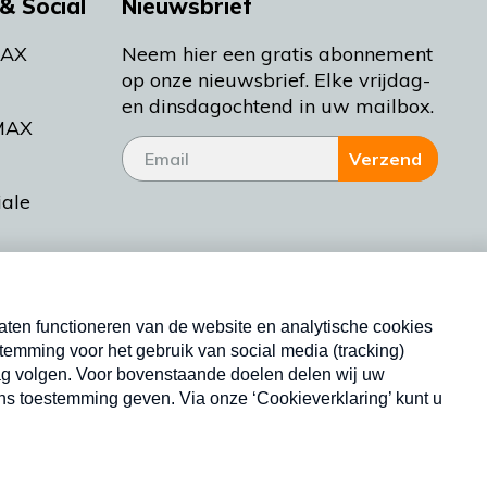
& Social
Nieuwsbrief
MAX
Neem hier een gratis abonnement
op onze nieuwsbrief. Elke vrijdag-
en dinsdagochtend in uw mailbox.
MAX
Verzend
iale
tieman
ctueel
Nieuwsbrief
d Bakt
Neem hier een gratis abonnement op onze
nieuwsbrief. Elke vrijdag- en dinsdagochtend in uw
mailbox.