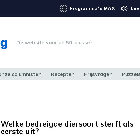
Programma's MAX
Lee
Dé website voor de 50-plusser
Onze columnisten
Recepten
Prijsvragen
Puzzel
ERK & RECHT
GEZONDHEID & SPORT
HUIS, TUIN & HOBBY
MEDIA & 
Welke bedreigde diersoort sterft als
eerste uit?