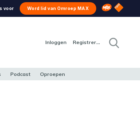
NPO Star
Omroep MAX
s voor
Word lid van Omroep MAX
Inloggen
Registreren
s
Podcast
Oproepen
CULTUUR
NATUUR & MILIEU
REIZEN & VERKEER