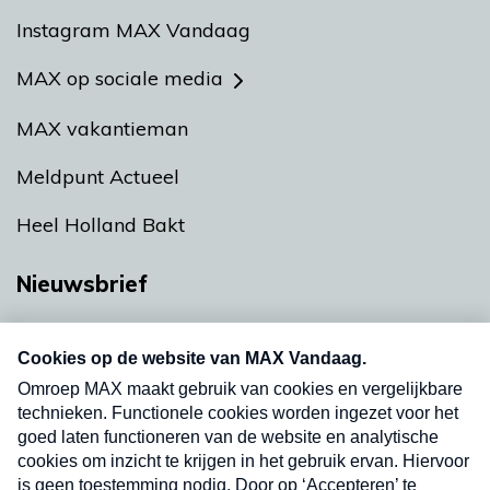
Instagram MAX Vandaag
MAX op sociale media
MAX vakantieman
Meldpunt Actueel
Heel Holland Bakt
Nieuwsbrief
Neem hier een gratis abonnement op onze
nieuwsbrief. Elke vrijdag- en dinsdagochtend in
uw mailbox.
Verzend