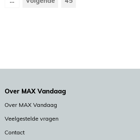
...
Volgende
45
Over MAX Vandaag
Over MAX Vandaag
Veelgestelde vragen
Contact