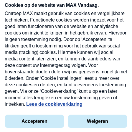
nieuwsbrief. Elke vrijdag- en dinsdagochtend in
uw mailbox.
Verzend
Nieuwsbrief
Neem hier een gratis abonnement op onze
nieuwsbrief. Elke vrijdag- en dinsdagochtend in uw
mailbox.
Contact
Algemene voorwaarden
Privacyverklaring
Cookieverklaring
Kwetsbaarheid melden
privacyverklaring
Copyright © 2026 MAX Vandaag -
Omroep MAX