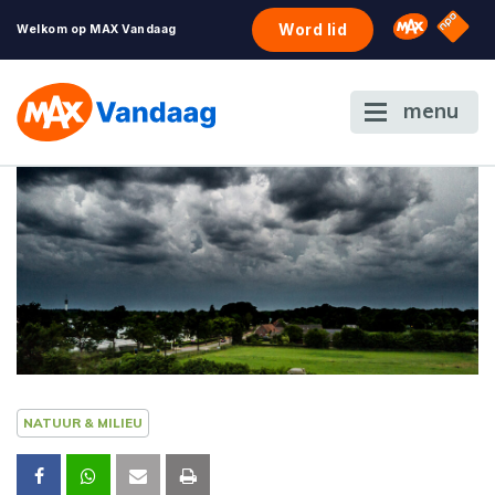
NPO S
Omroep 
Word lid
Welkom op MAX Vandaag
menu
NATUUR & MILIEU