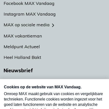
Facebook MAX Vandaag
Instagram MAX Vandaag
MAX op sociale media
MAX vakantieman
Meldpunt Actueel
Heel Holland Bakt
Nieuwsbrief
Neem hier een gratis abonnement op onze
nieuwsbrief. Elke vrijdag- en dinsdagochtend in
uw mailbox.
Verzend