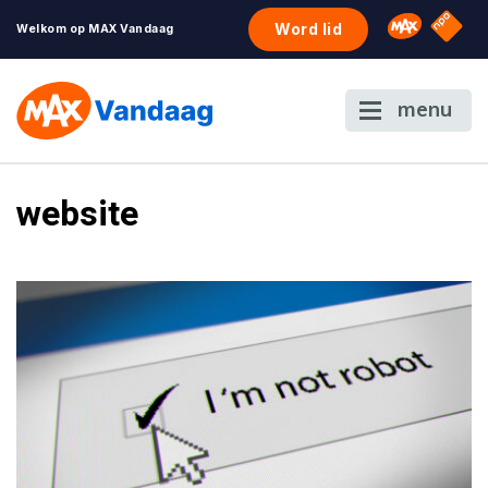
NPO S
Omroep 
Word lid
Welkom op MAX Vandaag
menu
website