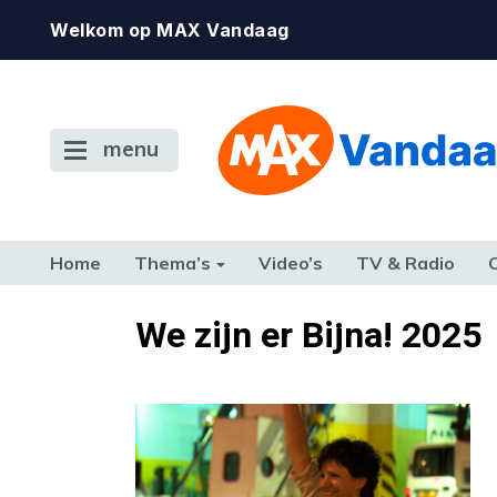
Welkom op MAX Vandaag
menu
Home
Thema’s
Video’s
TV & Radio
CONSUMENT
ETEN & DRINKEN
FAMILIE & RELATIE
GELD, W
We zijn er Bijna! 2025
TERUG NAAR TOEN