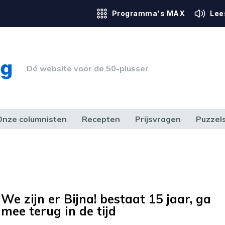
Programma's MAX
Lee
Dé website voor de 50-plusser
Onze columnisten
Recepten
Prijsvragen
Puzzel
ERK & RECHT
GEZONDHEID & SPORT
HUIS, TUIN & HOBBY
MEDIA & 
We zijn er Bijna! bestaat 15 jaar, ga
mee terug in de tijd