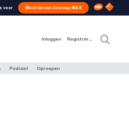
NPO Star
Omroep MAX
s voor
Word lid van Omroep MAX
Inloggen
Registreren
s
Podcast
Oproepen
CULTUUR
NATUUR & MILIEU
REIZEN & VERKEER