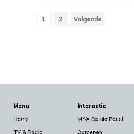
1
2
Volgende
Menu
Interactie
Home
MAX Opinie Panel
TV & Radio
Oproepen