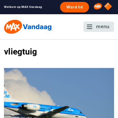
NPO S
Omroep 
Word lid
Welkom op MAX Vandaag
menu
vliegtuig