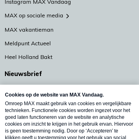
Instagram MAX Vandaag
MAX op sociale media
MAX vakantieman
Meldpunt Actueel
Heel Holland Bakt
Nieuwsbrief
Neem hier een gratis abonnement op onze
nieuwsbrief. Elke vrijdag- en dinsdagochtend in
uw mailbox.
Verzend