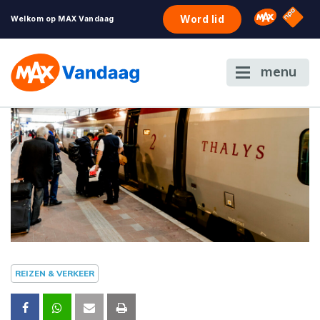
NPO S
Omroep 
Word lid
Welkom op MAX Vandaag
menu
REIZEN & VERKEER