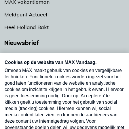
MAX vakantieman
Meldpunt Actueel
Heel Holland Bakt
Nieuwsbrief
Neem hier een gratis abonnement op onze
nieuwsbrief. Elke vrijdag- en dinsdagochtend in
uw mailbox.
Verzend