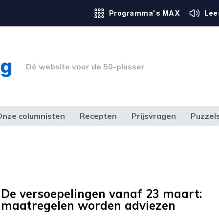
Programma's MAX
Lee
Dé website voor de 50-plusser
Onze columnisten
Recepten
Prijsvragen
Puzzel
ERK & RECHT
GEZONDHEID & SPORT
HUIS, TUIN & HOBBY
MEDIA & 
De versoepelingen vanaf 23 maart:
maatregelen worden adviezen