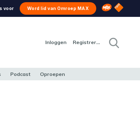
NPO Star
Omroep MAX
s voor
Word lid van Omroep MAX
Inloggen
Registreren
s
Podcast
Oproepen
CULTUUR
NATUUR & MILIEU
REIZEN & VERKEER