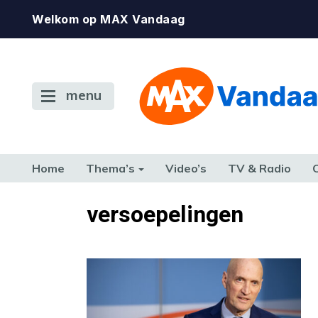
Welkom op MAX Vandaag
menu
Home
Thema’s
Video’s
TV & Radio
CONSUMENT
ETEN & DRINKEN
FAMILIE & RELATIE
GELD, W
versoepelingen
TERUG NAAR TOEN