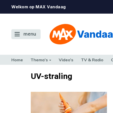
Welkom op MAX Vandaag
menu
Home
Thema’s
Video’s
TV & Radio
CONSUMENT
ETEN & DRINKEN
FAMILIE & RELATIE
GELD, W
UV-straling
TERUG NAAR TOEN