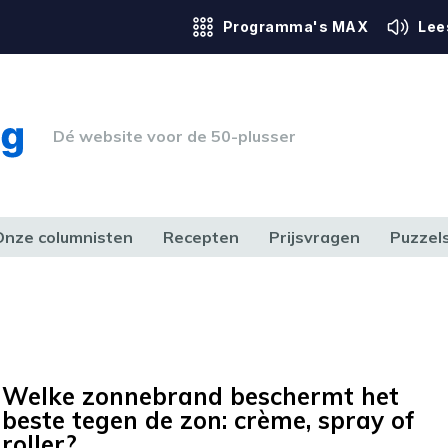
Programma's MAX
Lee
Dé website voor de 50-plusser
Onze columnisten
Recepten
Prijsvragen
Puzzel
ERK & RECHT
GEZONDHEID & SPORT
HUIS, TUIN & HOBBY
MEDIA & 
Welke zonnebrand beschermt het
beste tegen de zon: crème, spray of
roller?