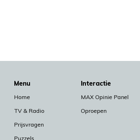
Menu
Interactie
Home
MAX Opinie Panel
TV & Radio
Oproepen
Prijsvragen
Puzzels