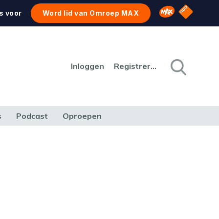
NPO Star
Omroep MAX
s voor
Word lid van Omroep MAX
Inloggen
Registreren
s
Podcast
Oproepen
CULTUUR
NATUUR & MILIEU
REIZEN & VERKEER