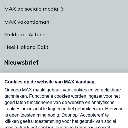
MAX op sociale media
MAX vakantieman
Meldpunt Actueel
Heel Holland Bakt
Nieuwsbrief
Neem hier een gratis abonnement op onze
nieuwsbrief. Elke vrijdag- en dinsdagochtend in
uw mailbox.
Verzend