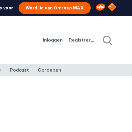
NPO Star
Omroep MAX
s voor
Word lid van Omroep MAX
Inloggen
Registreren
s
Podcast
Oproepen
CULTUUR
NATUUR & MILIEU
REIZEN & VERKEER