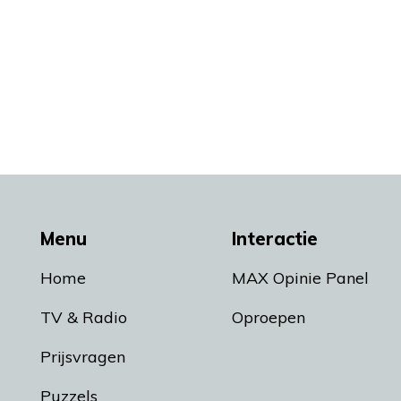
Menu
Interactie
Home
MAX Opinie Panel
TV & Radio
Oproepen
Prijsvragen
Puzzels