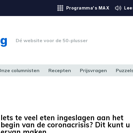
Programma's MAX
Lee
Dé website voor de 50-plusser
Onze columnisten
Recepten
Prijsvragen
Puzzel
ERK & RECHT
GEZONDHEID & SPORT
HUIS, TUIN & HOBBY
MEDIA & 
Iets te veel eten ingeslagen aan het
begin van de coronacrisis? Dit kunt u
ervan maken