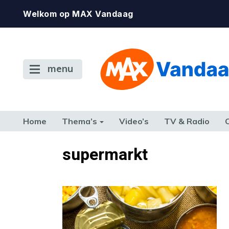
Welkom op MAX Vandaag
menu
Home
Thema’s
Video’s
TV & Radio
CONSUMENT
ETEN & DRINKEN
FAMILIE & RELATIE
GELD, W
supermarkt
TERUG NAAR TOEN