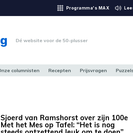
Programma's MAX
Lee
Dé website voor de 50-plusser
Onze columnisten
Recepten
Prijsvragen
Puzzel
ERK & RECHT
GEZONDHEID & SPORT
HUIS, TUIN & HOBBY
MEDIA & 
Sjoerd van Ramshorst over zijn 100e
Met het Mes op Tafel: “Het is nog
steeds ontzettend leuk om te doen”