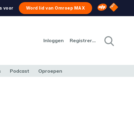
NPO Star
Omroep MAX
s voor
Word lid van Omroep MAX
Inloggen
Registreren
s
Podcast
Oproepen
CULTUUR
NATUUR & MILIEU
REIZEN & VERKEER