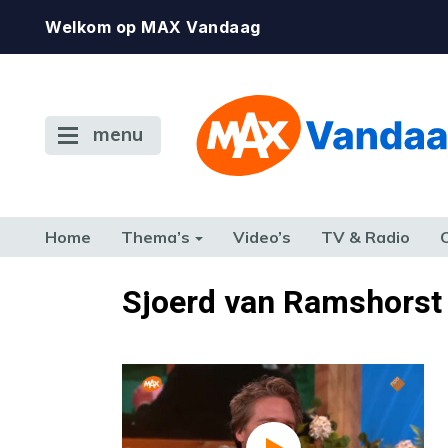
Welkom op MAX Vandaag
menu
Home
Thema’s
Video’s
TV & Radio
CONSUMENT
ETEN & DRINKEN
FAMILIE & RELATIE
GELD, W
Sjoerd van Ramshorst
TERUG NAAR TOEN