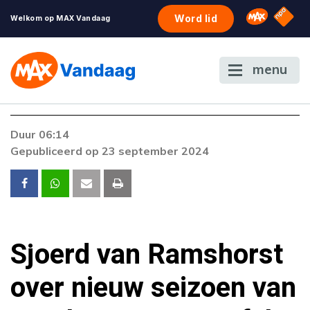
NPO S
Omroep 
Word lid
Welkom op MAX Vandaag
menu
Foutcode 6001
Duur 06:14
Er is een licentie-fout opgetreden. Als het
Gepubliceerd op 23 september 2024
probleem zich blijft voordoen, neem dan
contact op met onze klantenservice.
Sjoerd van Ramshorst
over nieuw seizoen van