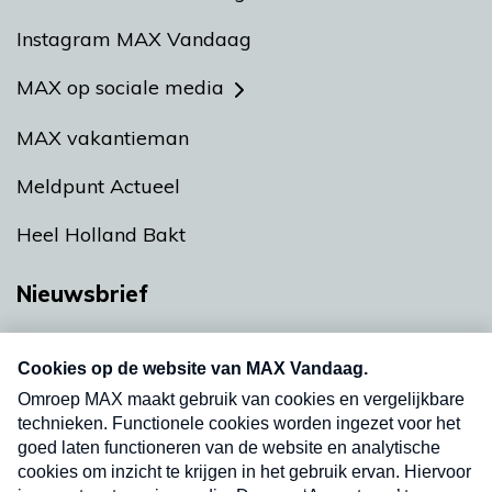
Instagram MAX Vandaag
MAX op sociale media
MAX vakantieman
Meldpunt Actueel
Heel Holland Bakt
Nieuwsbrief
Neem hier een gratis abonnement op onze
nieuwsbrief. Elke vrijdag- en dinsdagochtend in
uw mailbox.
Verzend