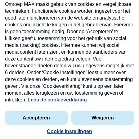
uw mailbox.
Verzend
Nieuwsbrief
Neem hier een gratis abonnement op onze
nieuwsbrief. Elke vrijdag- en dinsdagochtend in uw
mailbox.
Contact
Algemene voorwaarden
Privacyverklaring
Cookieverklaring
Kwetsbaarheid melden
privacyverklaring
Copyright © 2026 MAX Vandaag -
Omroep MAX