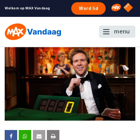
NPO S
Omroep 
Word lid
Welkom op MAX Vandaag
menu