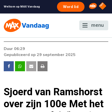
NPO S
Omroep 
Word lid
Welkom op MAX Vandaag
menu
Foutcode 6001
Duur 06:29
Er is een licentie-fout opgetreden. Als het
Gepubliceerd op 29 september 2025
probleem zich blijft voordoen, neem dan
contact op met onze klantenservice.
Sjoerd van Ramshorst
over zijn 100e Met het