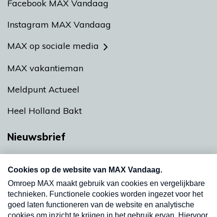
Facebook MAX Vandaag
Instagram MAX Vandaag
MAX op sociale media
MAX vakantieman
Meldpunt Actueel
Heel Holland Bakt
Nieuwsbrief
Neem hier een gratis abonnement op onze
nieuwsbrief. Elke vrijdag- en dinsdagochtend in
uw mailbox.
Verzend