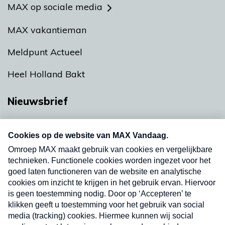
MAX op sociale media
MAX vakantieman
Meldpunt Actueel
Heel Holland Bakt
Nieuwsbrief
Neem hier een gratis abonnement op onze
nieuwsbrief. Elke vrijdag- en dinsdagochtend in
uw mailbox.
Verzend