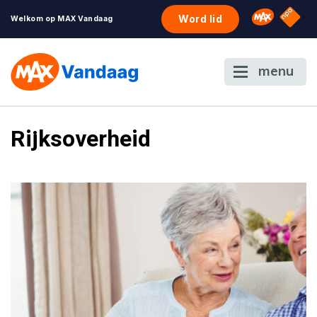
NPO S
Omroep 
Word lid
Welkom op MAX Vandaag
menu
Rijksoverheid