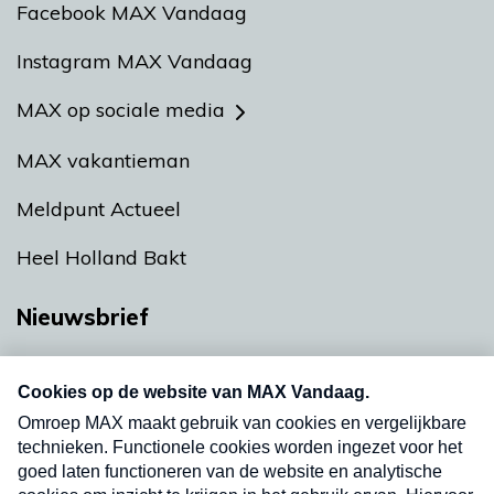
Facebook MAX Vandaag
Instagram MAX Vandaag
MAX op sociale media
MAX vakantieman
Meldpunt Actueel
Heel Holland Bakt
Nieuwsbrief
Neem hier een gratis abonnement op onze
nieuwsbrief. Elke vrijdag- en dinsdagochtend in
uw mailbox.
Verzend