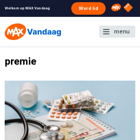
NPO S
Omroep 
Word lid
Welkom op MAX Vandaag
menu
premie