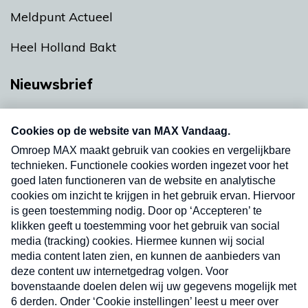
Meldpunt Actueel
Heel Holland Bakt
Nieuwsbrief
Neem hier een gratis abonnement op onze
nieuwsbrief. Elke vrijdag- en dinsdagochtend in
uw mailbox.
Verzend