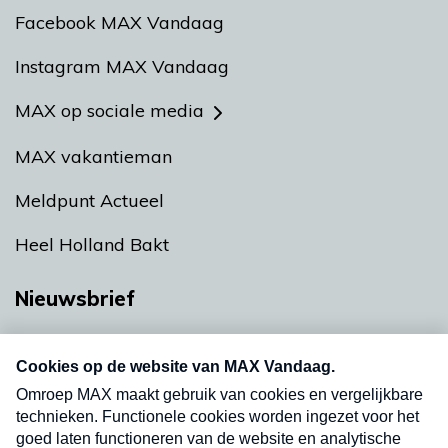
Facebook MAX Vandaag
Instagram MAX Vandaag
MAX op sociale media
MAX vakantieman
Meldpunt Actueel
Heel Holland Bakt
Nieuwsbrief
Neem hier een gratis abonnement op onze
nieuwsbrief. Elke vrijdag- en dinsdagochtend in
uw mailbox.
Verzend