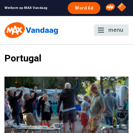
NPO S
Omroep 
Word lid
Welkom op MAX Vandaag
menu
Portugal