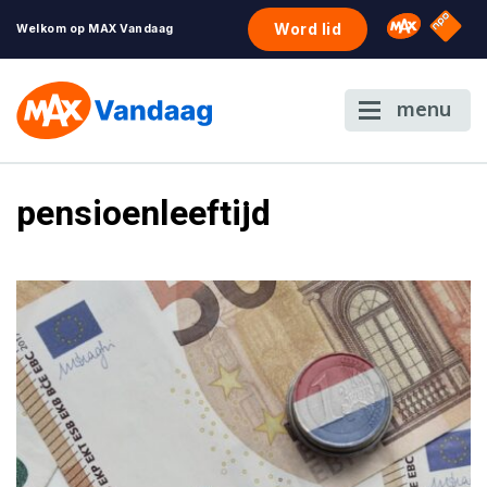
NPO S
Omroep 
Word lid
Welkom op MAX Vandaag
menu
pensioenleeftijd