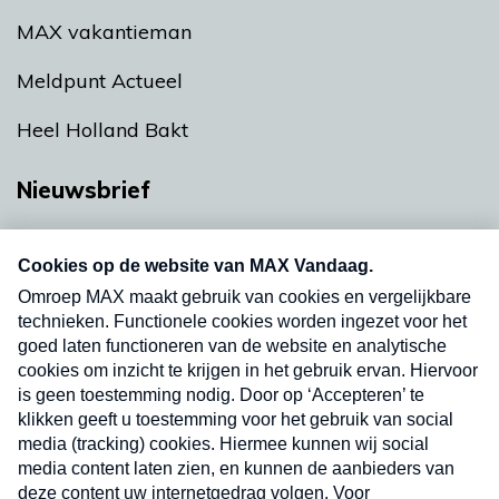
MAX vakantieman
Meldpunt Actueel
Heel Holland Bakt
Nieuwsbrief
Neem hier een gratis abonnement op onze
nieuwsbrief. Elke vrijdag- en dinsdagochtend in
uw mailbox.
Verzend