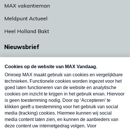
MAX vakantieman
Meldpunt Actueel
Heel Holland Bakt
Nieuwsbrief
Neem hier een gratis abonnement op onze
nieuwsbrief. Elke vrijdag- en dinsdagochtend in
uw mailbox.
Verzend