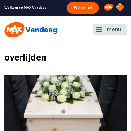
NPO S
Omroep 
Word lid
Welkom op MAX Vandaag
menu
overlijden