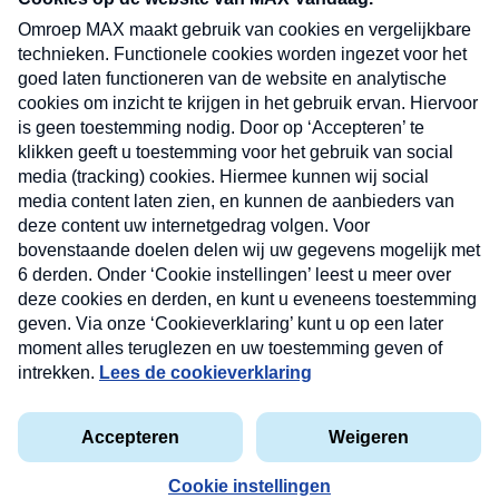
uw mailbox.
Verzend
Nieuwsbrief
Neem hier een gratis abonnement op onze
nieuwsbrief. Elke vrijdag- en dinsdagochtend in uw
mailbox.
Contact
Algemene voorwaarden
Privacyverklaring
Cookieverklaring
Kwetsbaarheid melden
privacyverklaring
Copyright © 2026 MAX Vandaag -
Omroep MAX