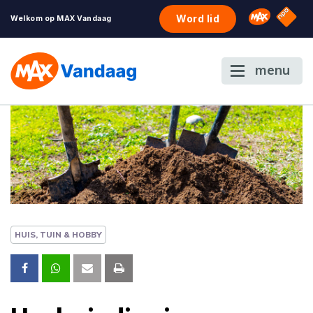
NPO S
Omroep 
Word lid
Welkom op MAX Vandaag
menu
HUIS, TUIN & HOBBY