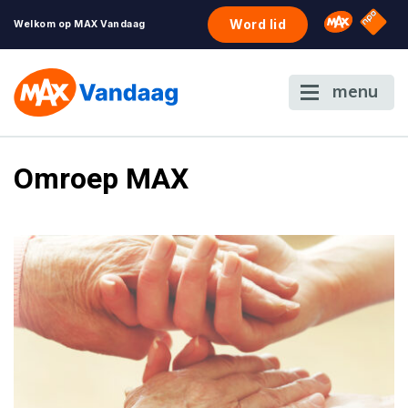
NPO S
Omroep 
Word lid
Welkom op MAX Vandaag
menu
Omroep MAX